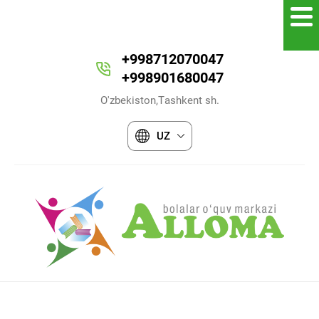
+998712070047
+998901680047
O'zbekiston,Tashkent sh.
UZ