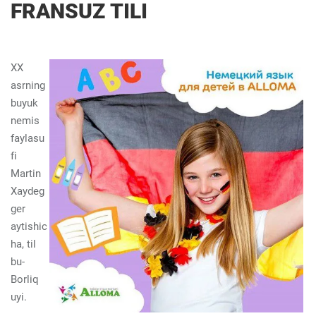
FRANSUZ TILI
XX
asrning
buyuk
nemis
faylasu
fi
Martin
Xaydeg
ger
aytishic
ha, til
bu-
Borliq
uyi.