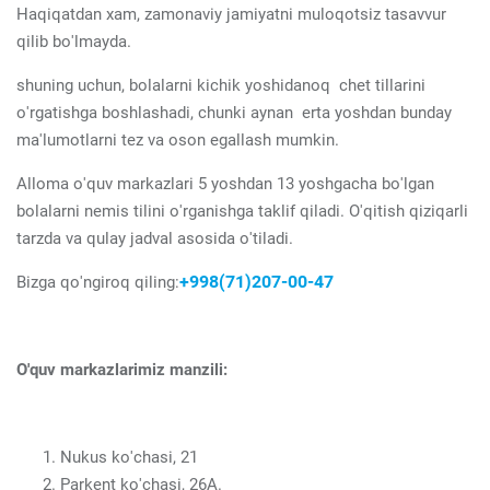
Haqiqatdan xam, zamonaviy jamiyatni muloqotsiz tasavvur
qilib bo'lmayda.
shuning uchun, bolalarni kichik yoshidanoq chet tillarini
o'rgatishga boshlashadi, chunki aynan erta yoshdan bunday
ma'lumotlarni tez va oson egallash mumkin.
Alloma o'quv markazlari 5 yoshdan 13 yoshgacha bo'lgan
bolalarni nemis tilini o'rganishga taklif qiladi. O'qitish qiziqarli
tarzda va qulay jadval asosida o'tiladi.
+998(71)207-00-47
Bizga qo'ngiroq qiling:
O'quv markazlarimiz manzili:
Nukus ko'chasi, 21
Parkent ko'chasi, 26A.