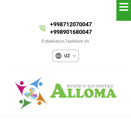
+998712070047
+998901680047
O'zbekiston,Tashkent sh.
UZ