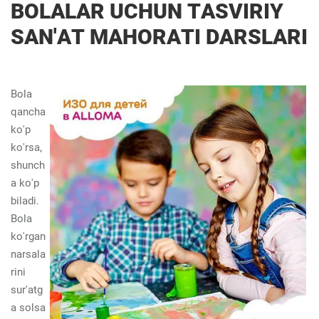
BOLALAR UCHUN TASVIRIY
SAN'AT MAHORATI DARSLARI
Bola
qancha
ko'p
ko'rsa,
shunch
a ko'p
biladi.
Bola
ko'rgan
narsala
rini
sur'atg
a solsa