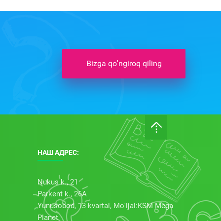
Bizga qo'ngiroq qiling
НАШ АДРЕС:
Nukus k., 21
Parkent k., 26А
Yunusobod, 13 kvartal, Mo'ljal:KSM Mega
Planet