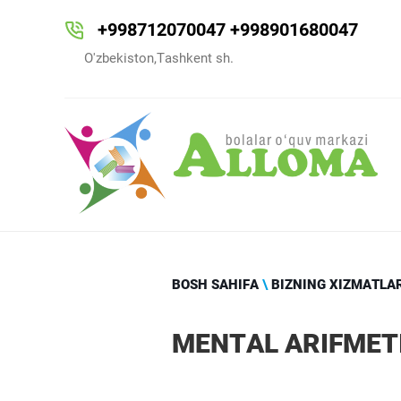
+998712070047
+998901680047
O'zbekiston,Tashkent sh.
BOSH SAHIFA
\
BIZNING XIZMATLA
MENTAL ARIFMET